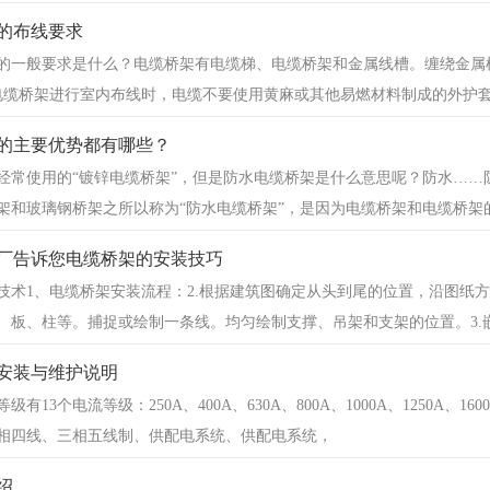
的布线要求
的一般要求是什么？电缆桥架有电缆梯、电缆桥架和金属线槽。缠绕金属
使用电缆桥架进行室内布线时，电缆不要使用黄麻或其他易燃材料制成的外护
的主要优势都有哪些？
经常使用的“镀锌电缆桥架”，但是防水电缆桥架是什么意思呢？防水…
架和玻璃钢桥架之所以称为“防水电缆桥架”，是因为电缆桥架和电缆桥架
厂告诉您电缆桥架的安装技巧
技术1、电缆桥架安装流程：2.根据建筑图确定从头到尾的位置，沿图纸方
、板、柱等。捕捉或绘制一条线。均匀绘制支撑、吊架和支架的位置。3.嵌入
安装与维护说明
13个电流等级：250A、400A、630A、800A、1000A、1250A、1600A、
相四线、三相五线制、供配电系统、供配电系统，
绍